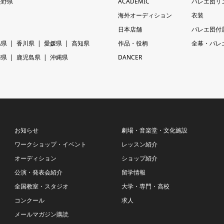
長野県
ACADEMIC
バレエ団リ
海外オーディション
衣装
日本店舗
バレエ団付
島県
香川県
愛媛県
高知県
作品・役柄
全幕・バレ
崎県
鹿児島県
沖縄県
DANCER
お知らせ
劇場・音楽堂・文化施設
ワークショップ・イベント
レッスン紹介
オーディション
ショップ紹介
公演・発表会紹介
留学情報
全国教室・スタジオ
大学・専門・高校
コンクール
求人
メールマガジン購読