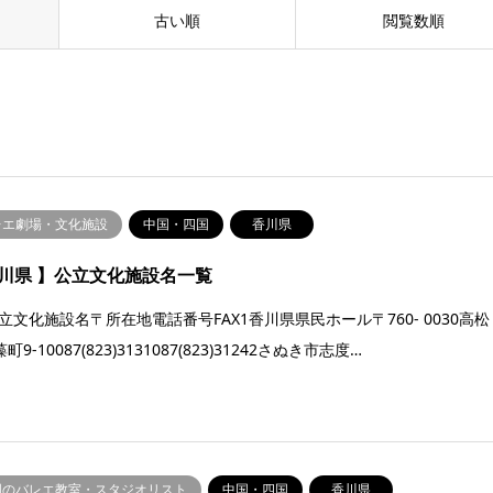
古い順
閲覧数順
レエ劇場・文化施設
中国・四国
香川県
川県 】公立文化施設名一覧
公立文化施設名〒所在地電話番号FAX1香川県県民ホール〒760- 0030高松
町9-10087(823)3131087(823)31242さぬき市志度…
国のバレエ教室・スタジオリスト
中国・四国
香川県