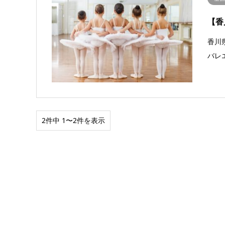
【香
香川県
バレ
2件中 1〜2件を表示