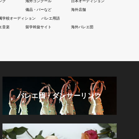
ンク
海外コンクール
日本オーディション
備品・バーなど
海外店舗
属学校オーディション
バレエ用語
エ音楽
留学斡旋サイト
海外バレエ団
バレエ団・ダンサーリンク