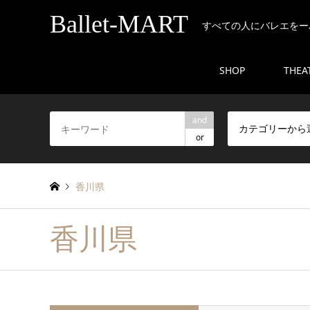
Ballet-MART
すべての人にバレエをー
SHOP
THEA
and
カテゴリーから
or
香川県
香川県