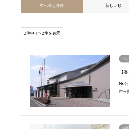
並べ替え条件
新しい順
2件中 1〜2件を表示
バ
【香
No
市玉藻
全