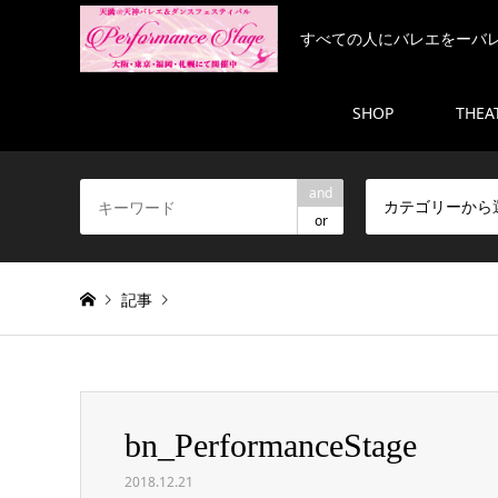
すべての人にバレエをーバ
SHOP
THEA
and
カテゴリーから
or
記事
Warning
: Invalid argument supplied for foreach() in
/h
bn_PerformanceStage
bn_PerformanceStage
2018.12.21