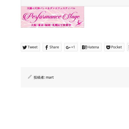
Tweet
Share
+1
Hatena
Pocket
投稿者:
mart