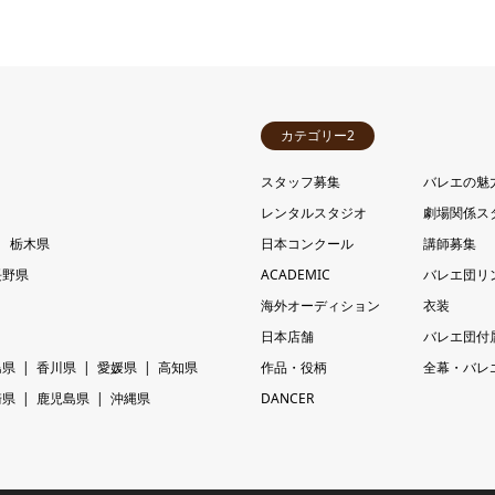
カテゴリー2
スタッフ募集
バレエの魅
レンタルスタジオ
劇場関係ス
栃木県
日本コンクール
講師募集
長野県
ACADEMIC
バレエ団リ
海外オーディション
衣装
日本店舗
バレエ団付
島県
香川県
愛媛県
高知県
作品・役柄
全幕・バレ
崎県
鹿児島県
沖縄県
DANCER