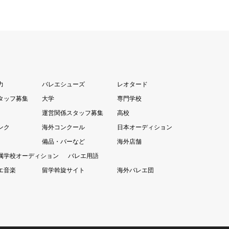
力
バレエシューズ
レオタード
タッフ募集
大学
専門学校
運営関係スタッフ募集
高校
ンク
海外コンクール
日本オーディション
備品・バーなど
海外店舗
属学校オーディション
バレエ用語
エ音楽
留学斡旋サイト
海外バレエ団