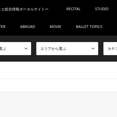
RECITAL
STUDIO
レエ総合情報ポータルサイトー
TER
ABROAD
MOVIE
BALLET TOPICS
選ぶ
エリアから選ぶ
カテ
ome/marty1212/ballet-mart.com/public_html/balletcms/wp-con