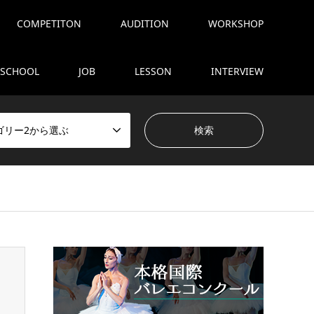
COMPETITON
AUDITION
WORKSHOP
SCHOOL
JOB
LESSON
INTERVIEW
ゴリー2から選ぶ
tent/themes/gensen_tcd050/breadcrumb.php
on line
94