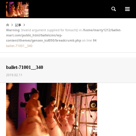
検索
記事
Warning
: Invalid argument supplied for foreach() in
/home/marty1212/ballet-
mart.com/public_html/balletcms/wp-
content/themes/gensen_tcd050/breadcrumb.php
on line
94
ballet-71001__340
ballet-71001__340
2019.02.11