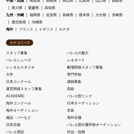
中国・四国
鳥取県
島根県
岡山県
広島県
山口県
徳島県
香川県
愛媛県
高知県
九州・沖縄
福岡県
佐賀県
長崎県
熊本県
大分県
宮崎県
鹿児島県
沖縄県
海外
フランス
イギリス
カナダ
カテゴリー2
スタッフ募集
バレエの魅力
バレエシューズ
レオタード
レンタルスタジオ
劇場関係スタッフ募集
大学
専門学校
日本コンクール
講師募集
運営関係スタッフ募集
高校
ACADEMIC
バレエ団リンク
海外コンクール
日本オーディション
海外オーディション
衣装
備品・バーなど
海外店舗
日本店舗
バレエ団付属学校オーディション
バレエ用語
作品・役柄