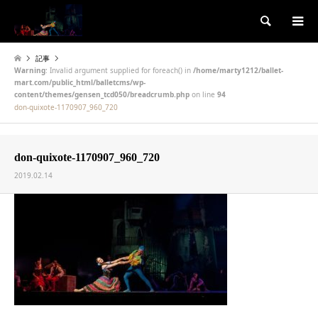
検索
記事
Warning
: Invalid argument supplied for foreach() in
/home/marty1212/ballet-
mart.com/public_html/balletcms/wp-
content/themes/gensen_tcd050/breadcrumb.php
on line
94
don-quixote-1170907_960_720
don-quixote-1170907_960_720
2019.02.14