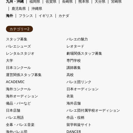
九州・沖縄
福岡県
佐賀県
長崎県
熊本県
大分県
宮崎県
鹿児島県
沖縄県
海外
フランス
イギリス
カナダ
カテゴリー2
スタッフ募集
バレエの魅力
バレエシューズ
レオタード
レンタルスタジオ
劇場関係スタッフ募集
大学
専門学校
日本コンクール
講師募集
運営関係スタッフ募集
高校
ACADEMIC
バレエ団リンク
海外コンクール
日本オーディション
海外オーディション
衣装
備品・バーなど
海外店舗
日本店舗
バレエ団付属学校オーディション
バレエ用語
作品・役柄
全幕・バレエ音楽
留学斡旋サイト
海外バレエ団
DANCER