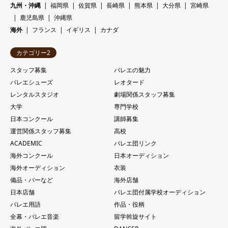
九州・沖縄
福岡県
佐賀県
長崎県
熊本県
大分県
宮崎県
鹿児島県
沖縄県
海外
フランス
イギリス
カナダ
カテゴリー2
スタッフ募集
バレエの魅力
バレエシューズ
レオタード
レンタルスタジオ
劇場関係スタッフ募集
大学
専門学校
日本コンクール
講師募集
運営関係スタッフ募集
高校
ACADEMIC
バレエ団リンク
海外コンクール
日本オーディション
海外オーディション
衣装
備品・バーなど
海外店舗
日本店舗
バレエ団付属学校オーディション
バレエ用語
作品・役柄
全幕・バレエ音楽
留学斡旋サイト