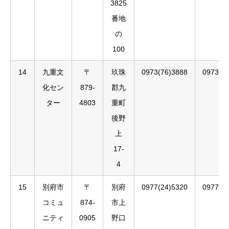
3825
番地
の
100
14
九重文
〒
玖珠
0973(76)3888
0973(7
化セン
879-
郡九
ター
4803
重町
後野
上
17-
4
15
別府市
〒
別府
0977(24)5320
0977(2
コミュ
874-
市上
ニティ
0905
野口