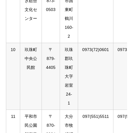
き総合
873-
市国
文化セ
0503
東町
ンター
鶴川
160-
2
10
玖珠町
〒
玖珠
0973(72)0601
0973(7
中央公
879-
郡玖
民館
4405
珠町
大字
岩室
24-
1
11
平和市
〒
大分
097(551)5511
097(55
民公園
870-
市牧