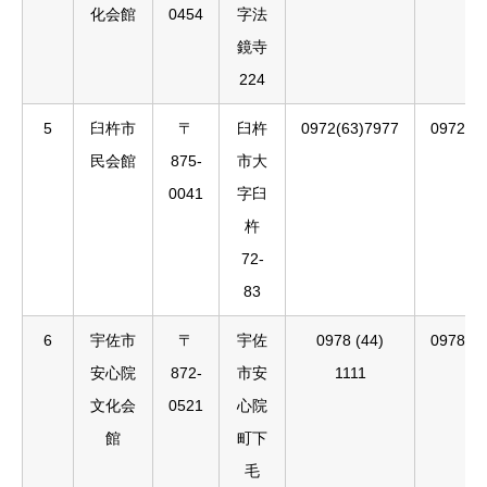
化会館
0454
字法
鏡寺
224
5
臼杵市
〒
臼杵
0972(63)7977
0972(6
民会館
875-
市大
0041
字臼
杵
72-
83
6
宇佐市
〒
宇佐
0978 (44)
0978(4
安心院
872-
市安
1111
文化会
0521
心院
館
町下
毛