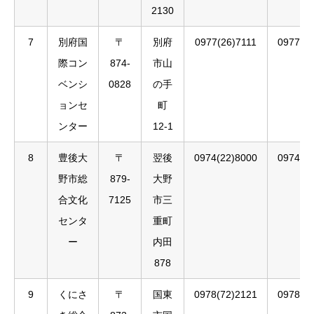
2130
7
別府国
〒
別府
0977(26)7111
0977(2
際コン
874-
市山
ベンシ
0828
の手
ョンセ
町
ンター
12-1
8
豊後大
〒
翌後
0974(22)8000
0974(2
野市総
879-
大野
合文化
7125
市三
センタ
重町
ー
内田
878
9
くにさ
〒
国東
0978(72)2121
0978(7