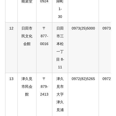
能楽堂
0924
緑町
1-
30
12
日田市
〒
日田
0973(25)5000
0973(2
民文化
877-
市三
会館
0016
本松
一丁
目 8-
11
13
津久見
〒
津久
0972(82)5265
0972(8
市民会
879-
見市
館
2413
大字
津久
見浦