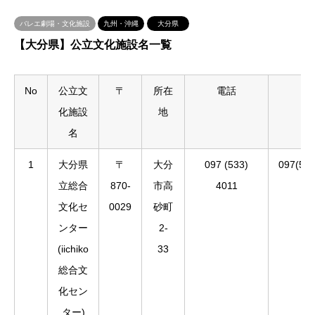
バレエ劇場・文化施設
九州・沖縄
大分県
【大分県】公立文化施設名一覧
No
公立文
〒
所在
電話
FA
化施設
地
名
1
大分県
〒
大分
097 (533)
097(53
立総合
870-
市高
4011
文化セ
0029
砂町
ンター
2-
(iichiko
33
総合文
化セン
ター)