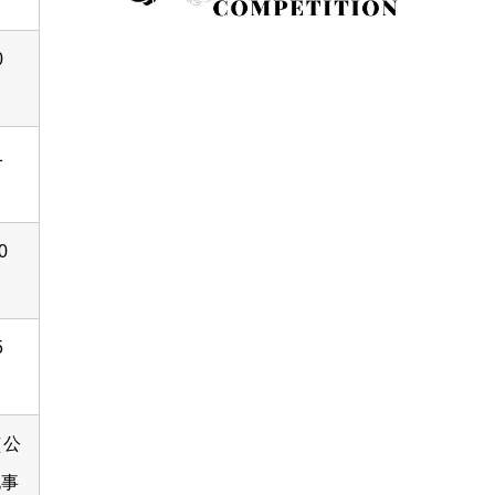
0
1
0
5
5（公
化事