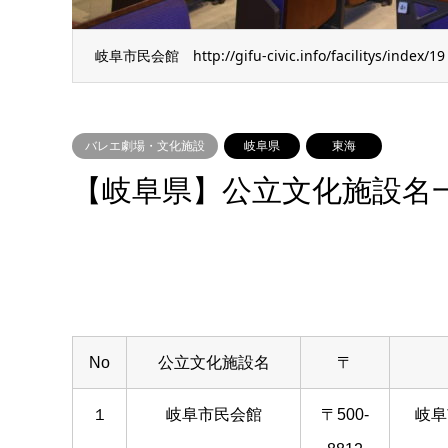
岐阜市民会館 http://gifu-civic.info/facilitys/index/19
バレエ劇場・文化施設
岐阜県
東海
【岐阜県】公立文化施設名
No
公立文化施設名
〒
１
岐阜市民会館
〒500-
岐阜