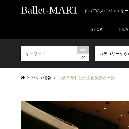
Ballet-MART
すべての人にバレエをー
SHOP
THEA
and
カテゴリーから
or
バレエ情報
【岐阜県】公立文化施設名一覧