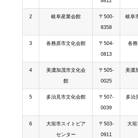
8812
2
岐阜産業会館
〒500-
岐阜市
8358
3
各務原市文化会館
〒504-
各務
0813
4
美濃加茂市文化会
〒505-
美濃加
館
0025
5
多治見市文化会館
〒507-
多治
0039
6
大垣市スイトピア
〒503-
大垣
センター
0911