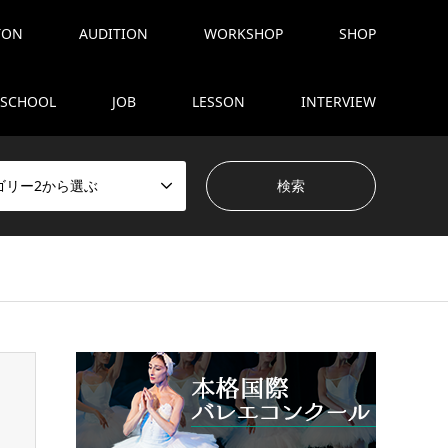
TON
AUDITION
WORKSHOP
SHOP
SCHOOL
JOB
LESSON
INTERVIEW
ゴリー2から選ぶ
tent/themes/gensen_tcd050/breadcrumb.php
on line
94