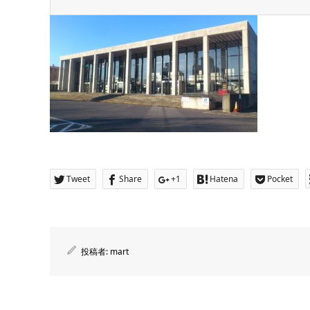
Tweet
Share
+1
Hatena
Pocket
投稿者:
mart