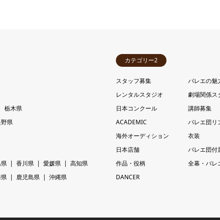
カテゴリー2
スタッフ募集
バレエの魅
レンタルスタジオ
劇場関係ス
栃木県
日本コンクール
講師募集
長野県
ACADEMIC
バレエ団リ
海外オーディション
衣装
日本店舗
バレエ団付
島県
香川県
愛媛県
高知県
作品・役柄
全幕・バレ
崎県
鹿児島県
沖縄県
DANCER