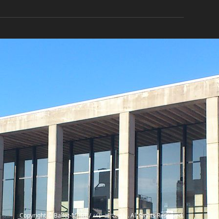
Copyright
©
Ballet-MART / バレエマート
. All Rights Reserved.