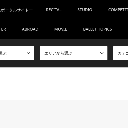
RECITAL
STUDIO
COMPETI
報ポータルサイトー
TER
ABROAD
MOVIE
BALLET TOPICS
選ぶ
エリアから選ぶ
カテ
ome/marty1212/ballet-mart.com/public_html/balletcms/wp-con