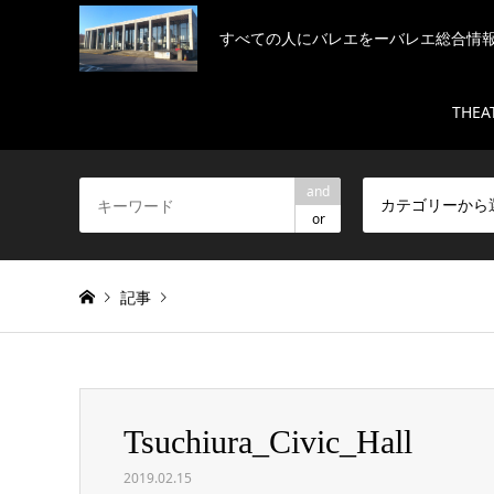
すべての人にバレエをーバレエ総合情
THEA
and
カテゴリーから
or
記事
Warning
: Invalid argument supplied for foreach() in
/h
Tsuchiura_Civic_Hall
Tsuchiura_Civic_Hall
2019.02.15