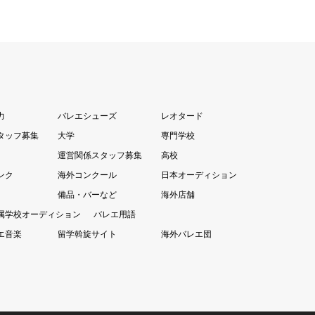
力
バレエシューズ
レオタード
タッフ募集
大学
専門学校
運営関係スタッフ募集
高校
ンク
海外コンクール
日本オーディション
備品・バーなど
海外店舗
属学校オーディション
バレエ用語
エ音楽
留学斡旋サイト
海外バレエ団