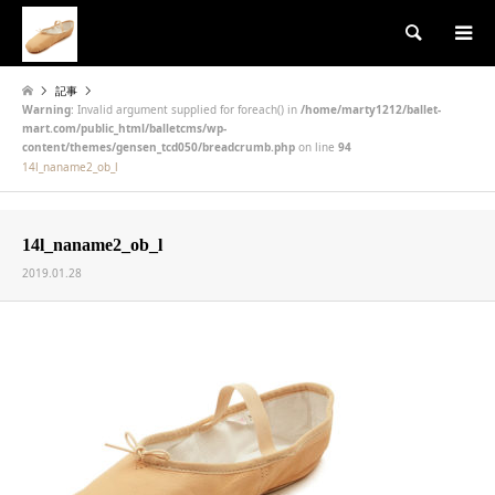
検索
記事
Warning
: Invalid argument supplied for foreach() in
/home/marty1212/ballet-
mart.com/public_html/balletcms/wp-
content/themes/gensen_tcd050/breadcrumb.php
on line
94
14l_naname2_ob_l
14l_naname2_ob_l
2019.01.28