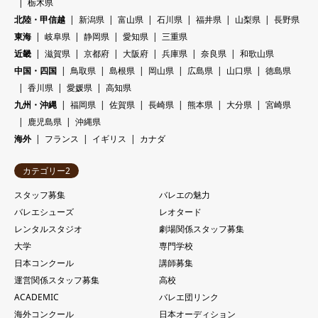
栃木県
北陸・甲信越
新潟県
富山県
石川県
福井県
山梨県
長野県
東海
岐阜県
静岡県
愛知県
三重県
近畿
滋賀県
京都府
大阪府
兵庫県
奈良県
和歌山県
中国・四国
鳥取県
島根県
岡山県
広島県
山口県
徳島県
香川県
愛媛県
高知県
九州・沖縄
福岡県
佐賀県
長崎県
熊本県
大分県
宮崎県
鹿児島県
沖縄県
海外
フランス
イギリス
カナダ
カテゴリー2
スタッフ募集
バレエの魅力
バレエシューズ
レオタード
レンタルスタジオ
劇場関係スタッフ募集
大学
専門学校
日本コンクール
講師募集
運営関係スタッフ募集
高校
ACADEMIC
バレエ団リンク
海外コンクール
日本オーディション