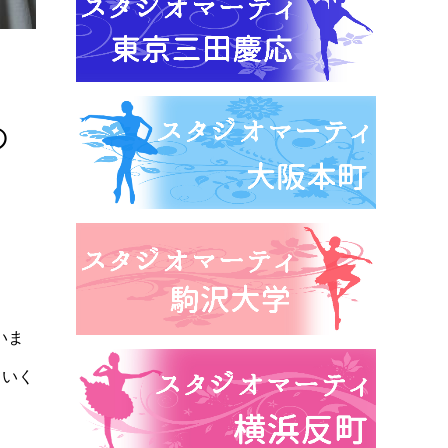
の
いま
ていく