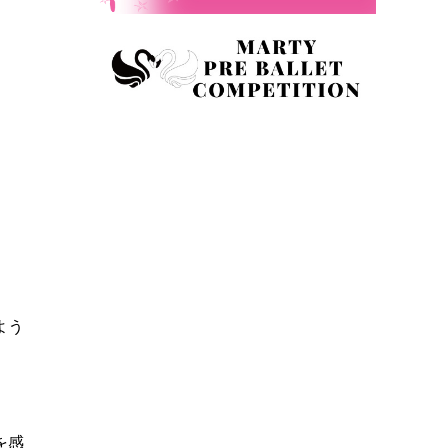
よう
を感