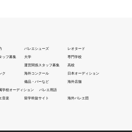
力
バレエシューズ
レオタード
タッフ募集
大学
専門学校
運営関係スタッフ募集
高校
ンク
海外コンクール
日本オーディション
備品・バーなど
海外店舗
属学校オーディション
バレエ用語
エ音楽
留学斡旋サイト
海外バレエ団