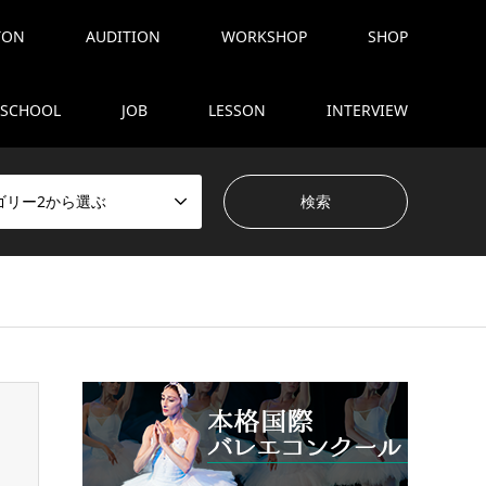
TON
AUDITION
WORKSHOP
SHOP
SCHOOL
JOB
LESSON
INTERVIEW
ゴリー2から選ぶ
tent/themes/gensen_tcd050/breadcrumb.php
on line
94