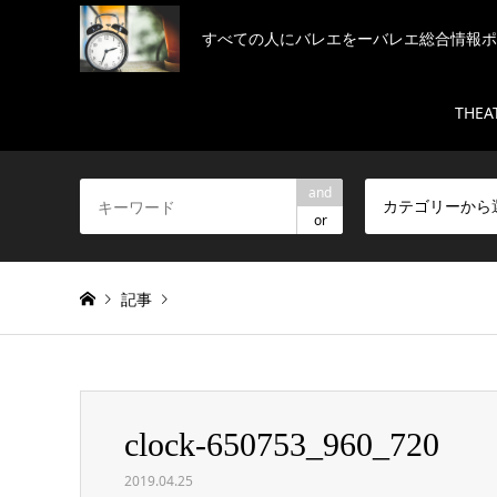
すべての人にバレエをーバレエ総合情報ポ
THEA
and
カテゴリーから
or
記事
Warning
: Invalid argument supplied for foreach() in
/h
clock-650753_960_720
clock-650753_960_720
2019.04.25