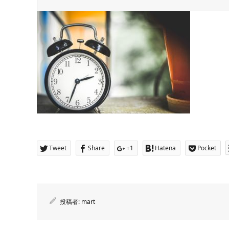
Tweet
Share
+1
Hatena
Pocket
投稿者:
mart