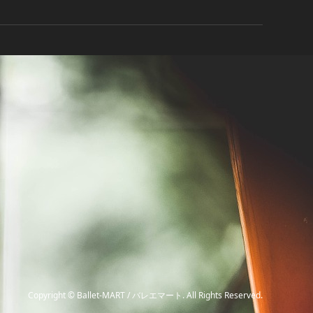
Copyright
©
Ballet-MART / バレエマート
. All Rights Reserved.