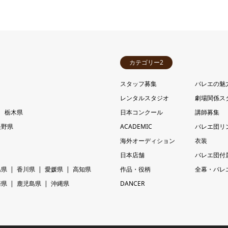
カテゴリー2
スタッフ募集
バレエの魅
レンタルスタジオ
劇場関係ス
栃木県
日本コンクール
講師募集
長野県
ACADEMIC
バレエ団リ
海外オーディション
衣装
日本店舗
バレエ団付
島県
香川県
愛媛県
高知県
作品・役柄
全幕・バレ
崎県
鹿児島県
沖縄県
DANCER