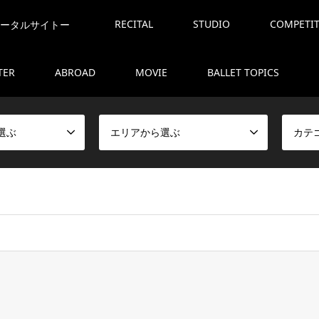
RECITAL
STUDIO
COMPETI
ータルサイトー
TER
ABROAD
MOVIE
BALLET TOPICS
選ぶ
エリアから選ぶ
カテ
ome/marty1212/ballet-mart.com/public_html/balletcms/wp-con