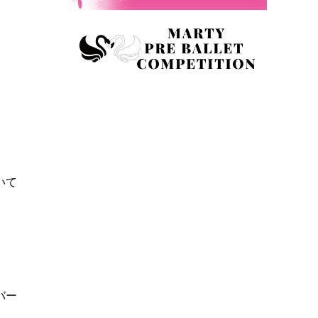
いて
バー