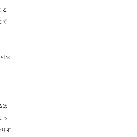
こと
とで
不可欠
るは
まっ
たりす