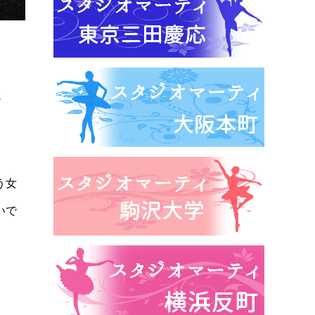
さ
う女
いで