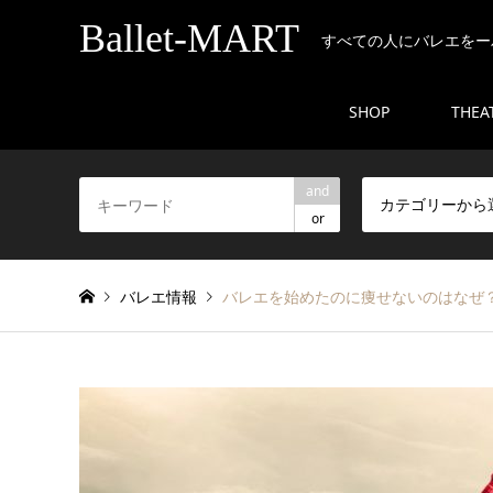
Ballet-MART
すべての人にバレエをー
SHOP
THEA
and
カテゴリーから
or
バレエ情報
バレエを始めたのに痩せないのはなぜ