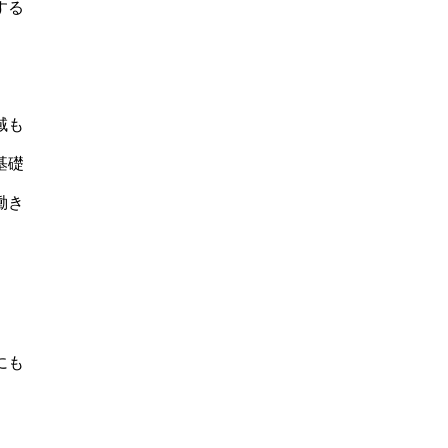
する
域も
基礎
働き
にも