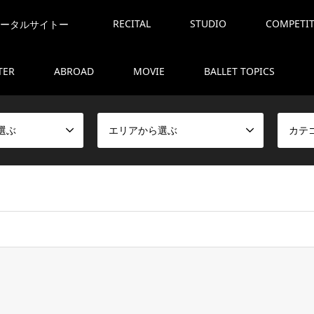
RECITAL
STUDIO
COMPETI
ポータルサイトー
TER
ABROAD
MOVIE
BALLET TOPICS
選ぶ
エリアから選ぶ
カテ
ome/marty1212/ballet-mart.com/public_html/balletcms/wp-con