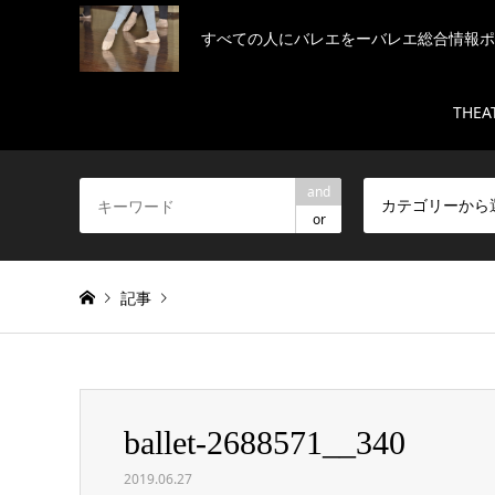
すべての人にバレエをーバレエ総合情報
THEA
and
カテゴリーから
or
記事
Warning
: Invalid argument supplied for foreach() in
/h
ballet-2688571__340
ballet-2688571__340
2019.06.27