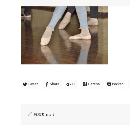
Tweet
Share
+1
Hatena
Pocket
投稿者:
mart