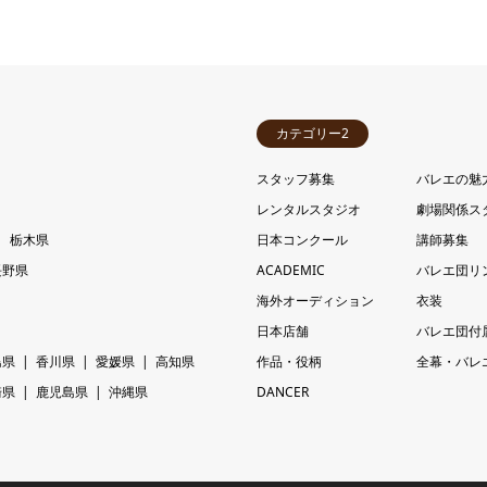
カテゴリー2
スタッフ募集
バレエの魅
レンタルスタジオ
劇場関係ス
栃木県
日本コンクール
講師募集
長野県
ACADEMIC
バレエ団リ
海外オーディション
衣装
日本店舗
バレエ団付
島県
香川県
愛媛県
高知県
作品・役柄
全幕・バレ
崎県
鹿児島県
沖縄県
DANCER