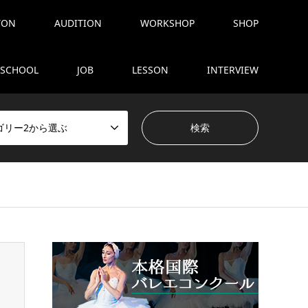
TON
AUDITION
WORKSHOP
SHOP
SCHOOL
JOB
LESSON
INTERVIEW
ゴリー2から選ぶ
tent/themes/gensen_tcd050/breadcrumb.php
on line
94