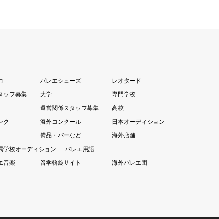
力
バレエシューズ
レオタード
タッフ募集
大学
専門学校
運営関係スタッフ募集
高校
ンク
海外コンクール
日本オーディション
備品・バーなど
海外店舗
属学校オーディション
バレエ用語
エ音楽
留学斡旋サイト
海外バレエ団