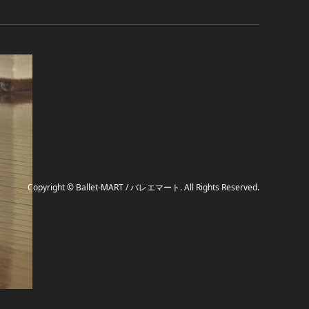
Copyright
©
Ballet-MART / バレエマート
. All Rights Reserved.