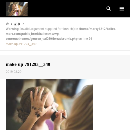
検索
記事
Warning
: Invalid argument supplied for foreach() in
/home/marty1212/ballet-
mart.com/public_html/balletcms/wp-
content/themes/gensen_tcd050/breadcrumb.php
on line
94
make-up-791293__340
make-up-791293__340
2019.08.29