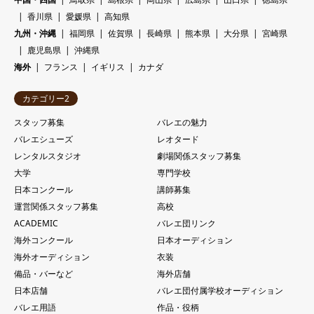
香川県
愛媛県
高知県
九州・沖縄
福岡県
佐賀県
長崎県
熊本県
大分県
宮崎県
鹿児島県
沖縄県
海外
フランス
イギリス
カナダ
カテゴリー2
スタッフ募集
バレエの魅力
バレエシューズ
レオタード
レンタルスタジオ
劇場関係スタッフ募集
大学
専門学校
日本コンクール
講師募集
運営関係スタッフ募集
高校
ACADEMIC
バレエ団リンク
海外コンクール
日本オーディション
海外オーディション
衣装
備品・バーなど
海外店舗
日本店舗
バレエ団付属学校オーディション
バレエ用語
作品・役柄