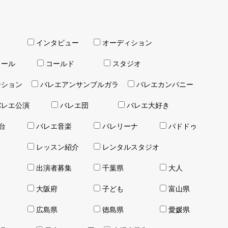
インタビュー
オーディション
クール
コールド
スタジオ
ーション
バレエアンサンブルガラ
バレエカンパニー
バレエ公演
バレエ団
バレエ大好き
台
バレエ音楽
バレリーナ
パドドゥ
レッスン紹介
レンタルスタジオ
出演者募集
千葉県
大人
大阪府
子ども
富山県
広島県
徳島県
愛媛県