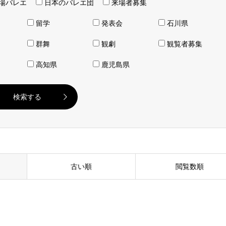
場バレエ
日本のバレエ団
来場者募集
留学
発表会
石川県
群舞
観劇
観覧者募集
高知県
鹿児島県
古い順
閲覧数順