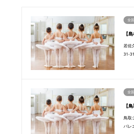
全
【島
若佐久
31-
全
【鳥
鳥取シ
バレ