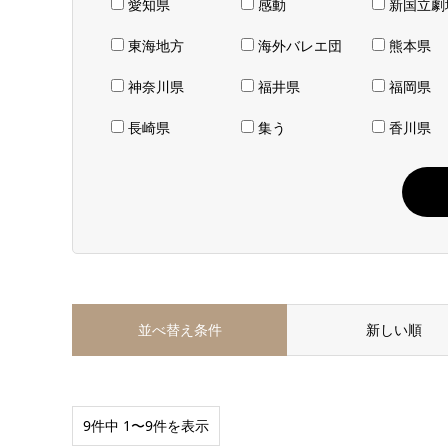
愛知県
感動
新国立劇
東海地方
海外バレエ団
熊本県
神奈川県
福井県
福岡県
長崎県
集う
香川県
並べ替え条件
新しい順
9件中 1〜9件を表示