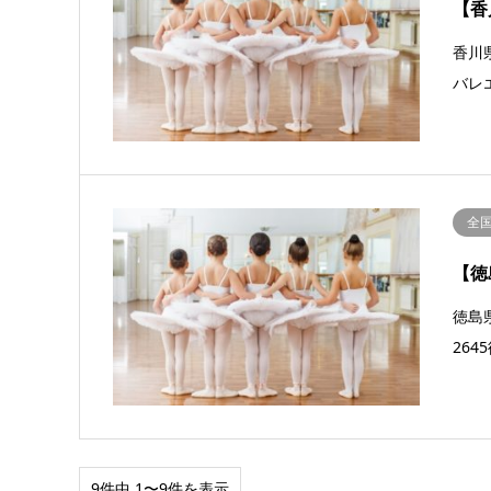
【香
香川県
バレ
全
【徳
徳島県
26
9件中 1〜9件を表示