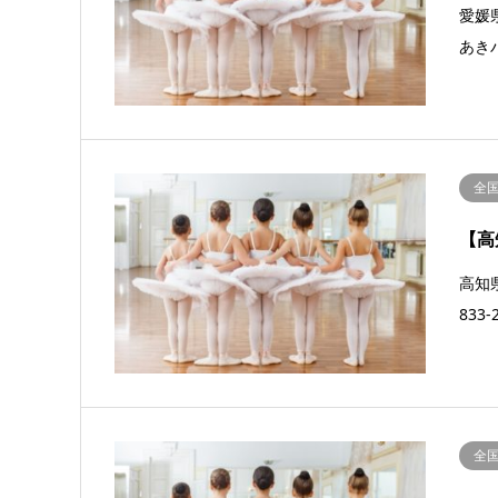
愛媛県
あきバ
全
【高
高知県
83
全