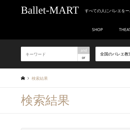
Ballet-MART
すべての人にバレエをー
SHOP
THEA
and
or
検索結果
検索結果