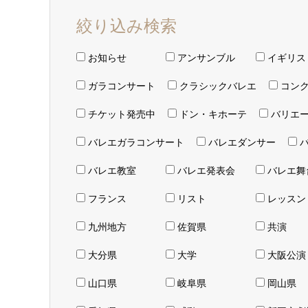
絞り込み検索
お知らせ
アンサンブル
イギリス
ガラコンサート
クラシックバレエ
コン
チケット発売中
ドン・キホーテ
バリエ
バレエガラコンサート
バレエダンサー
バレエ教室
バレエ発表会
バレエ舞
フランス
リスト
レッスン
九州地方
佐賀県
共演
大分県
大学
大阪公演
山口県
岐阜県
岡山県